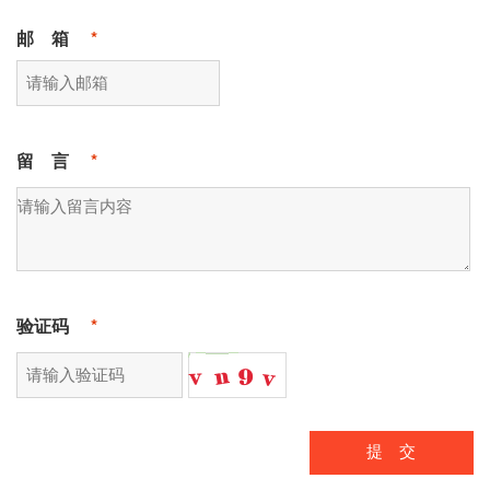
邮 箱
*
留 言
*
验证码
*