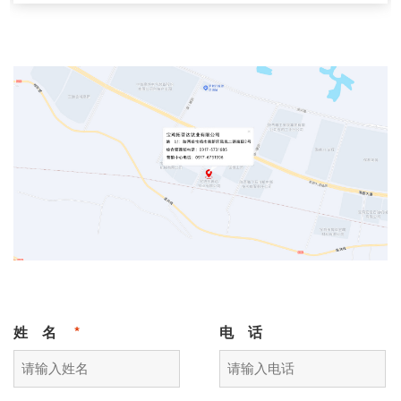
姓 名
*
电 话